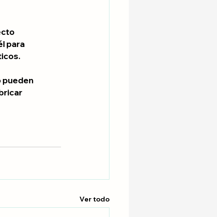
cto 
l para 
ticos.
o pueden 
bricar 
Ver todo