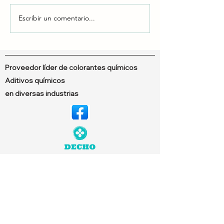
Escribir un comentario...
Colorantes líquidos y
Tintas DTF vs. 
colorantes poliméricos
Encuentra la
combinación p
Proveedor líder de colorantes químicos
Aditivos químicos
en diversas industrias
© Copyright 2024 Dechem. Todos los
derechos reservados. Diseñado por
Neutron