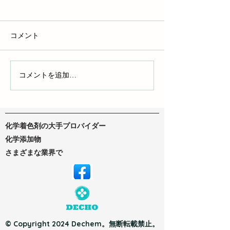
コメント
液体染料とポリマー染料
コメントを追加…
DTFインクとD
ク：自分にぴっ
ンクを見つけよ
化学着色剤の大手プロバイダー
化学添加物
さまざまな業界で
© Copyright 2024 Dechem。無断転載禁止。