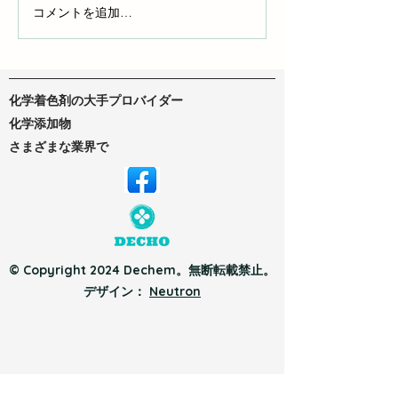
液体染料とポリマー染料
コメントを追加…
DTFインクとD
ク：自分にぴっ
ンクを見つけよ
化学着色剤の大手プロバイダー
化学添加物
さまざまな業界で
© Copyright 2024 Dechem。無断転載禁止。
デザイン：
Neutron