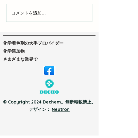
液体染料とポリマー染料
コメントを追加…
DTFインクとD
ク：自分にぴっ
ンクを見つけよ
化学着色剤の大手プロバイダー
化学添加物
さまざまな業界で
© Copyright 2024 Dechem。無断転載禁止。
デザイン：
Neutron