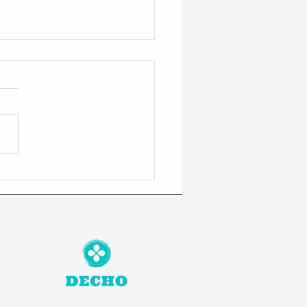
FインクとDTGインク：自
ぴったりのインクを見つ
う