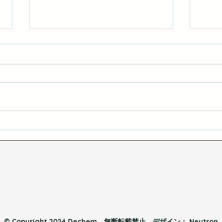
液体染料とポリマー染料
DT
分に
けよ
© Copyright 2024 Dechem。無断転載禁止。デザイン：
Neutron