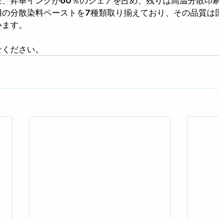
在、昇華インクが60％のシェアを占め、残りは高温分散印
用の分散染料ペーストを7種類取り揃えており、その品質は
います。
せください。