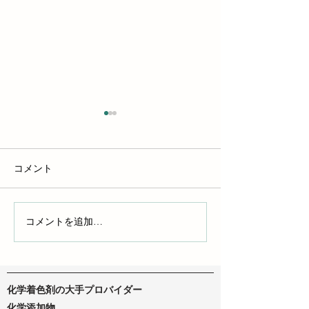
コメント
液体染料とポリマー染料
コメントを追加…
DTFインクとD
ク：自分にぴっ
ンクを見つけよ
化学着色剤の大手プロバイダー
化学添加物