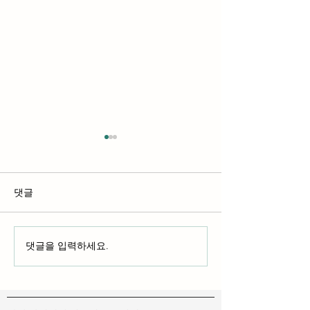
댓글
액체 염료 및 중
댓글을 입력하세요.
DTF 잉크 및 DTG 잉크: 자
신에게 맞는 잉크 찾기