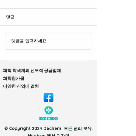
댓글
액체 염료 및 중
댓글을 입력하세요.
DTF 잉크 및 DTG 잉크: 자
신에게 맞는 잉크 찾기
화학 착색제의 선도적 공급업체
화학첨가물
다양한 산업에 걸쳐
© Copyright 2024 Dechem. 모든 권리 보유.
Neutron
에서 디자인