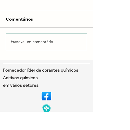
Comentários
Escreva um comentário
Corantes líquidos e
Tintas DTF vs 
corantes poliméricos
encontre a tint
para você
Fornecedor líder de corantes químicos
Aditivos químicos
em vários setores
© Copyright 2024 Dechem. Todos os