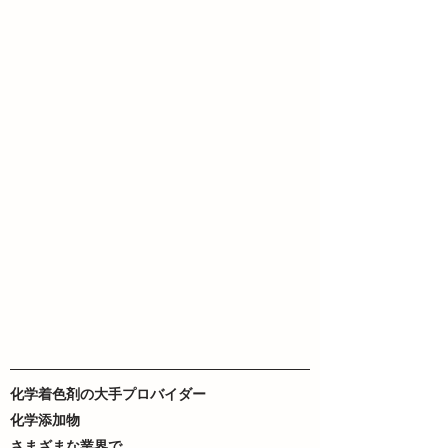
化学着色剤の大手プロバイダー
化学添加物
さまざまな業界で