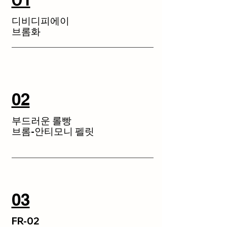
디비디피에이
브롬화
02
부드러운 롤빵
브롬-안티모니 펠릿
03
FR-02