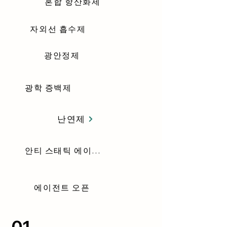
혼합 항산화제
자외선 흡수제
광안정제
광학 증백제
난연제
안티 스태틱 에이전트
에이전트 오픈
01