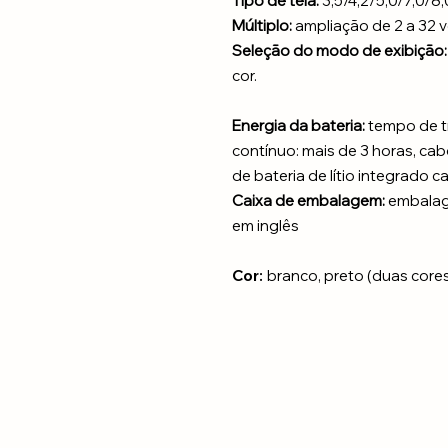
Tipo de tela:
3,5/4,2/5,0/7,0/8
Múltiplo:
ampliação de 2 a 32 
Seleção do modo de exibição:
cor.
Energia da bateria:
tempo de t
contínuo: mais de 3 horas, ca
de bateria de lítio integrado 
Caixa de embalagem:
embalag
em inglês
Cor:
branco, preto (duas core