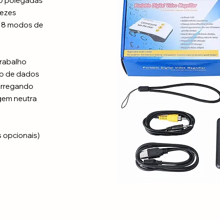
,0 polegadas
vezes
8 modos de
rabalho
bo de dados
carregando
em neutra
s opcionais)