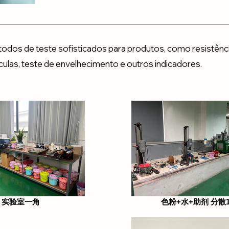
os de teste sofisticados para produtos, como resistência
culas, teste de envelhecimento e outros indicadores.
实验室一角
色粉+水+助剂 分散