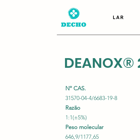
LAR
DEANOX® 
Nº CAS.
31570-04-4/6683-19-8
Razão
1:1(±5%)
Peso molecular
646,9/1177,65