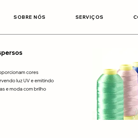
SOBRE NÓS
SERVIÇOS
C
spersos
roporcionam cores
orvendo luz UV e emitindo
ivas e moda com brilho