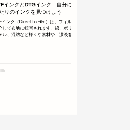
TFインクとDTGインク：自分にぴ
たりのインクを見つけよう
Fインク（Direct to Film）は、フィルム
介して布地に転写されます。綿、ポリエ
テル、混紡など様々な素材や、濃淡を問
ず布地に使用できます。鮮やかな発色と
い耐久性が特長ですが、フィルム印刷、
末接着剤、硬化といった追加工程が必要
になります。 ...