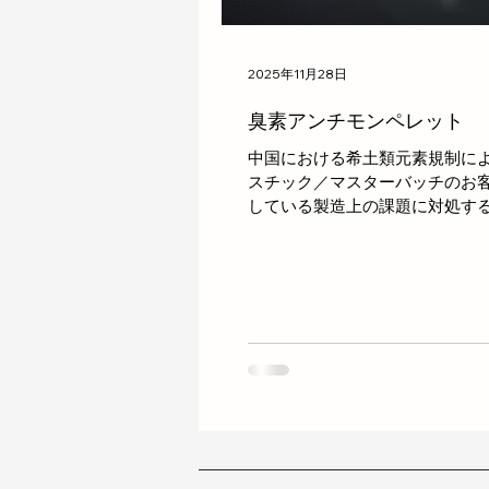
2025年11月28日
臭素アンチモンペレット
中国における希土類元素規制に
スチック／マスターバッチのお
している製造上の課題に対処す
社は酸化アンチモン（ATO）、
ジフェニルエタン（DBDPE）、
レンのみを含むペレットを開発
この製品は中国商務省および税
許可を取得しており、通常通り
す。さらに、EU REACH規則に
ており、欧州市場での販売も可能
客様の特定のニーズに応じて製
カスタマイズすることもできます
ついてはお問い合わせください