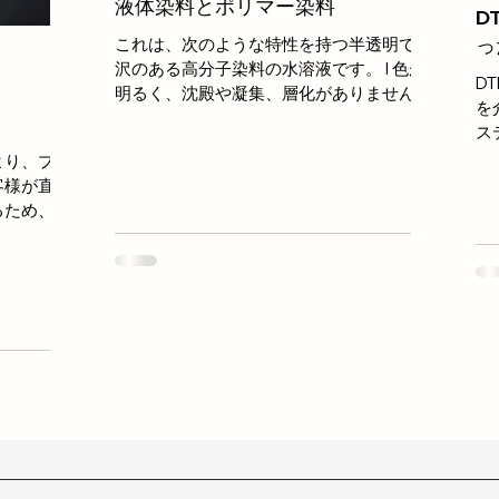
液体染料とポリマー染料
D
っ
これは、次のような特性を持つ半透明で光
沢のある高分子染料の水溶液です。 l 色が
DT
明るく、沈殿や凝集、層化がありません。
を
l 優れた洗浄性 l 温度、日光、酸、アルカリ
ス
に対する耐性が優れています。 EN71-3/9
わ
より、プラ
安全試験認証に合格 l 簡単な操作プロセス
高
客様が直面
と幅広い適用性。...
粉
るため、当
デカブロモ
ポリエチ
しました。
関から輸出
輸出可能で
も登録され
です。 お
品の配合を
。 詳細に
。