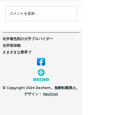
液体染料とポリマー染料
コメントを追加…
DTFインクとD
ク：自分にぴっ
ンクを見つけよ
化学着色剤の大手プロバイダー
化学添加物
さまざまな業界で
© Copyright 2024 Dechem。無断転載禁止。
デザイン：
Neutron