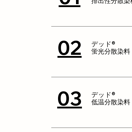
排出性分散染
02
デッド®
蛍光分散染料
03
デッド®
低温分散染料