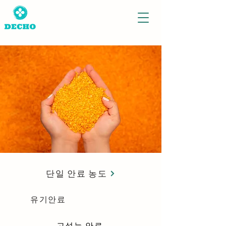
단일 안료 농도
유기안료
고성능 안료