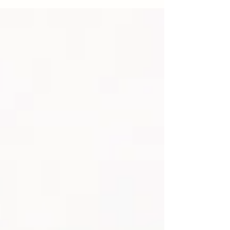
contendo apenas óxido de antimônio (ATO),
decabromodifenil etano (DBDPE) e
polietileno. Este produto recebeu aprovação
para exportação do Ministério do Comércio
e Alfândega da China e pode ser exportado
normalmente. Também está registrado de
acordo com as regulamentações REACH da
UE e pode se