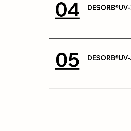
04
DESORB®UV-
05
DESORB®UV-