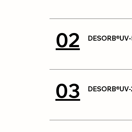
02
DESORB®UV-
03
DESORB®UV-