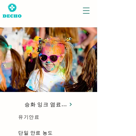
승화 잉크 염료 및 잉크
유기안료
단일 안료 농도